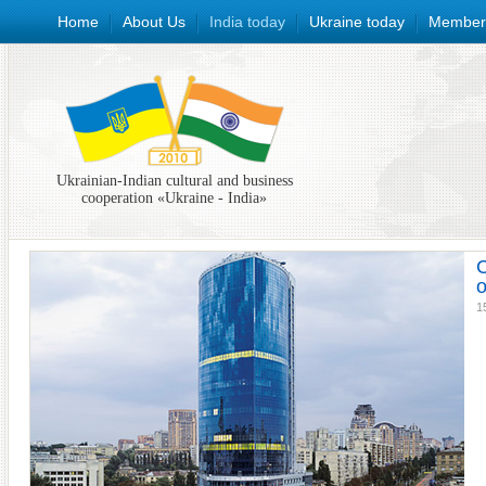
Home
About Us
India today
Ukraine today
Member
Ukrainian-Indian cultural and business
cooperation «Ukraine - India»
C
o
1