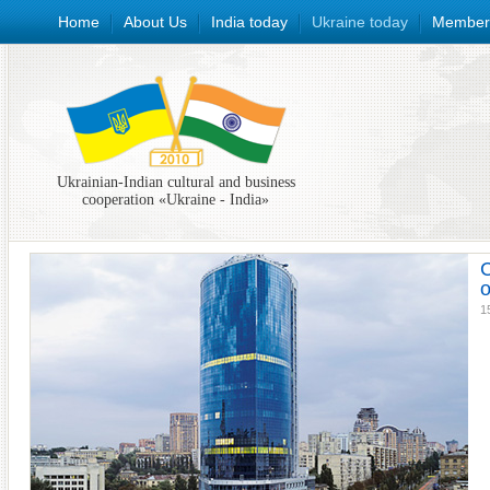
Home
About Us
India today
Ukraine today
Member
Ukrainian-Indian cultural and business
cooperation «Ukraine - India»
C
o
1