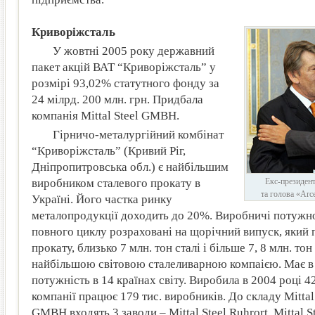
Криворіжсталь
У жовтні 2005 року державний
пакет акцій ВАТ “Криворіжсталь” у
розмірі 93,02% статутного фонду за
24 мілрд. 200 млн. грн. Придбала
компанія Mittal Steel GMBH.
Гірничо-металургійний комбінат
“Криворіжсталь” (Кривий Ріг,
Дніпропитровська обл.) є найбільшим
виробником сталевого прокату в
Екс-президен
та голова «Arc
Україні. Його частка ринку
металопродукції доходить до 20%. Виробничі потужн
повного циклу розраховані на щорічний випуск, який 
прокату, близько 7 млн. тон сталі і більше 7, 8 млн. тон 
найбільшою світовою сталеливарною компаією. Має в
потужність в 14 країнах світу. Виробила в 2004 році 42
компанії працює 179 тис. виробників. До складу Mitta
GMBH входять 3 заводи – Mittal Steel Ruhrort, Mittal S