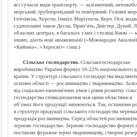
всі сучасні види транспорту. — залізничний, автомобі
морський, трубопровідний та повітряний. Головні мор
Іллічівськ, Херсон, Ізмаїл, Маріуполь, Керч. Осн. вод
судноплавні також Десна, Прип’ять, Дністер, Дунай. 
обласних центрах, в багатьох з них і столиці Києві —
інших, діють нові авіакомпанії («Міжнародні Авіаліні
«Кийавіа», «Аеросвіт» і інш.)
Сільське господарство.
Сільськогосподарське
виробництво України формує 16-22% національного 
країни. У структурі сільського господарства виділяють
основні області — рослинництво і тваринництво. Зал
від соціально-економічних умов і рівня розвитку сіль
господарства співвідношення між цими областями в
об’ємах його продукції змінюються. Так, останніми р
в структурі продукції сільського господарства перева
продукція рослинництва. Серед областей рослинницт
зернове господарство. Зернове господарство формує 
поставляє фуражне зерно тваринництву, створює резер