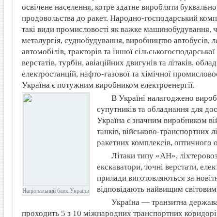
освічене населення, котре здатне виробляти буквально
продовольства до ракет. Народно-господарський комп
такі види промисловості як важке машинобудування, ч
металургія, суднобудування, виробництво автобусів, 
автомобілів, тракторів та іншої сільськогосподарської 
верстатів, турбін, авіаційних двигунів та літаків, обла
електростанцій, нафто-газової та хімічної промисловос
Україна є потужним виробником електроенергії.
В Україні налагоджено вироб
супутників та обладнання для до
Україна є значним виробником ві
танків, військово-транспортних лі
ракетних комплексів, оптичного 
Літаки типу «АН», ліхтерово
екскаватори, точні верстати, еле
прилади виготовляються за новіт
відповідають найвищим світовим
Національний банк України
Україна — транзитна держава
проходить 5 з 10 міжнародних транспортних коридорі