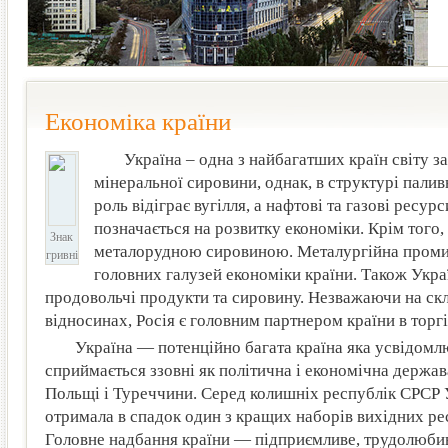
Економіка країни
Україна – одна з найбагатших країн світу з
мінеральної сировини, однак, в структурі пали
роль відіграє вугілля, а нафтові та газові ресур
позначається на розвитку економіки. Крім того,
Знак
металорудною сировиною. Металургійна промис
гривні
головних галузей економіки країни. Також Укра
продовольчі продукти та сировину. Незважаючи на скл
відносинах, Росія є головним партнером країни в торг
Україна — потенційно багата країна яка усвідомлю
сприймається ззовні як політична і економічна держав
Польщі і Туреччини. Серед колишніх республік СРСР 
отримала в спадок один з кращих наборів вихідних ре
Головне надбання країни — підприємливе, трудолюбив