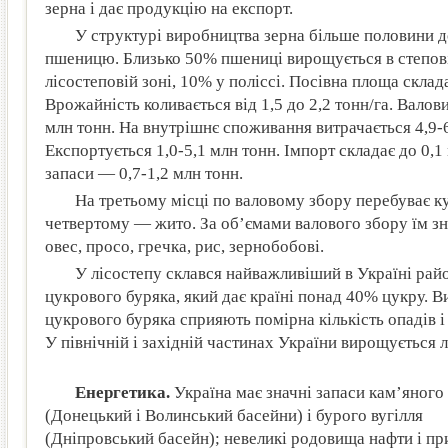
зерна і дає продукцію на експорт.
У структурі виробництва зерна більше половини 
пшеницю. Близько 50% пшениці вирощується в степові
лісостеповій зоні, 10% у поліссі. Посівна площа склада
Врожайність коливається від 1,5 до 2,2 тонн/га. Валов
млн тонн. На внутрішнє споживання витрачається 4,9-
Експортується 1,0-5,1 млн тонн. Імпорт складає до 0,1
запаси — 0,7-1,2 млн тонн.
На третьому місці по валовому збору перебуває к
четвертому — жито. За об’ємами валового збору їм з
овес, просо, гречка, рис, зернобобові.
У лісостепу склався найважливіший в Україні рай
цукрового буряка, який дає країні понад 40% цукру.
цукрового буряка сприяють помірна кількість опадів і
У північній і західній частинах України вирощується л
Енергетика.
Україна має значні запаси кам’яного 
(Донецький і Волинський басейни) і бурого вугілля
(Дніпровський басейн); невеликі родовища нафти і п