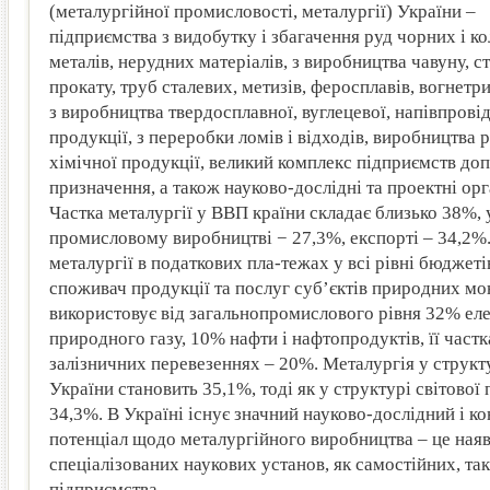
(металургійної промисловості, металургії) України –
підприємства з видобутку і збагачення руд чорних і к
металів, нерудних матеріалів, з виробництва чавуну, ст
прокату, труб сталевих, метизів, феросплавів, вогнетрив
з виробництва твердосплавної, вуглецевої, напівпрові
продукції, з переробки ломів і відходів, виробництва 
хімічної продукції, великий комплекс підприємств до
призначення, а також науково-дослідні та проектні орга
Частка металургії у ВВП країни складає близько 38%, 
промисловому виробництві − 27,3%, експорті – 34,2%.
металургії в податкових пла-тежах у всі рівні бюджет
споживач продукції та послуг суб’єктів природних мо
використовує від загальнопромислового рівня 32% еле
природного газу, 10% нафти і нафтопродуктів, її част
залізничних перевезеннях – 20%. Металургія у структ
України становить 35,1%, тоді як у структурі світової
34,3%. В Україні існує значний науково-дослідний і к
потенціал щодо металургійного виробництва – це наяв
спеціалізованих наукових установ, як самостійних, так
підприємства.