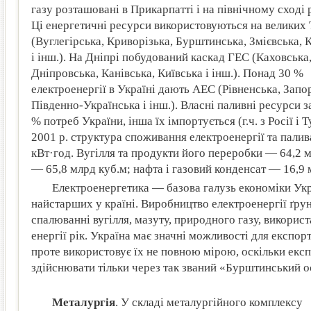
газу розташовані в Прикарпатті і на північному сході 
Ці енергетичні ресурси використовуються на великих
(Вуглегірська, Криворізька, Бурштинська, Змієвська, 
і інш.). На Дніпрі побудований каскад ГЕС (Каховська
Дніпровська, Канівська, Київська і інш.). Понад 30 %
електроенергії в Україні дають АЕС (Рівненська, Запор
Південно-Українська і інш.). Власні паливні ресурси 
% потреб України, інша їх імпортується (г.ч. з Росії і 
2001 р. структура споживання електроенергії та палив
кВт·год. Вугілля та продукти його переробки — 64,2 м
— 65,8 млрд куб.м; нафта і газовий конденсат — 16,9 м
Електроенергетика — базова галузь економіки Укр
найстарших у країні. Виробництво електроенергії ґрун
спалюванні вугілля, мазуту, природного газу, використ
енергії рік. Україна має значні можливості для експорт
проте використовує їх не повною мірою, оскільки екс
здійснювати тільки через так званий «Бурштинський о
Металургія
. У складі металургійного комплексу